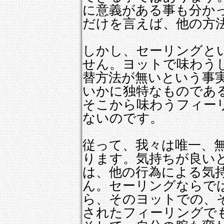
に意義がある事も分か
だけを言えば、他の方
しかし、セーリングと
せん。ヨットで味わう
替方法が無いという事
いかに独特なものであ
そこから味わうフィー
ないのです。
従って、我々は唯一、
ります。気持ちが良い
は、他の行為による気
ん。セーリングならで
ら、そのヨットでの、
されたフィーリングで