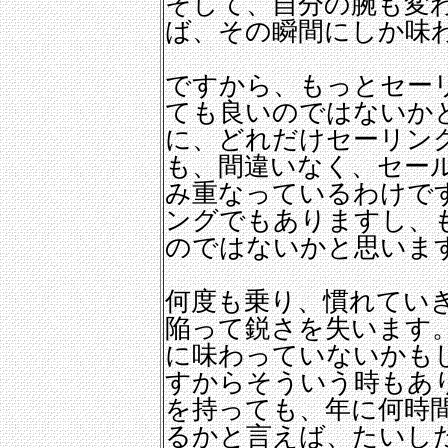
そして、自分の腕も変
ば、その瞬間にしか味
ですから、もっとセー
ても良いのではないか
に、どれだけセーリン
も、間違いなく、セー
み重なっているわけで
ングでもありますし、
のではないかと思いま
何度も乗り、慣れてい
陥って鋭さを失います
に味わっていないかも
すからそういう時もあ
を持っても、年に何時
るかと言えば、たいし