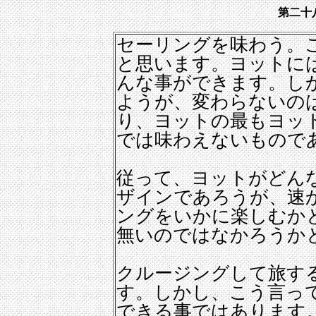
第二十
セーリングを味わう。
と思います。ヨットに
んな事ができます。し
ようが、変わらないの
り、ヨットの最もヨッ
では味わえないもので
従って、ヨットがどん
ザインであろうが、速
ングをいかに楽しむか
無いのではなかろうか
クルージングして旅す
す。しかし、こう言っ
できる事ではあります