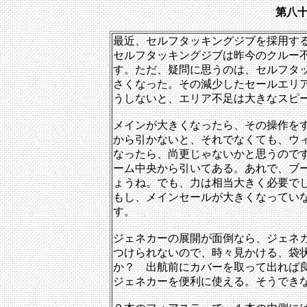
第八
最近、セルフタッキングジブを採用す
セルフタッキングジブは昨今のクルー
す。ただ、疑問に思うのは、セルフタ
さくなった。その減少したセールエリ
うしないと、エリア不足は大きなスピ
メインが大きくなったら、その操作を
から引かないと、それでなくても、ウ
なったら、尚更じゃないかと思うので
ーム中央から引いてある。あれで、ブ
ょうね。でも、力は相当大きく必要で
もし、メインセールが大きくなってい
す。
ジェネカーの展開が面倒なら、ジェネ
つけられないので、時々見かける、袋
か？ 出航前にカバーを取って出れば
ジェネカーを便利に使える。そうで