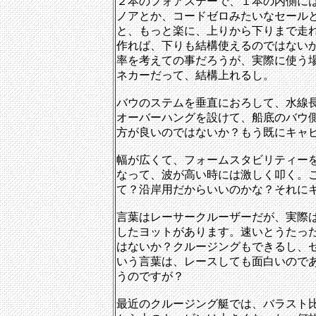
２本のフォアステーで、１本の内側に
ノアとか、コードゼロみたいなセール
と、もっと楽に、上りから下りまで走
作れば、下りも結構使えるのではない
率を考えての事だろうが、実際に使う
ネカーだって、結構上れるし。
バウのステムを垂直におろして、水線
オーバーハングを設けて、船底のバウ
方が良いのではないか？もう既にキャ
幅が広くて、フォームスタビリティー
なって、波が高い時には激しく叩く。
て？沿岸用だからいいのかな？それに
言葉はレーサークルーザーだが、実際
したヨットがあります。速いとうたっ
はないか？クルージングもできるし、
いう言葉は、レースしても面白いので
うのですが？
最近のクルージング艇では、バラスト