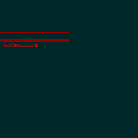
：
sail@usyachts.co.jp