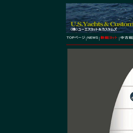
|
|
|