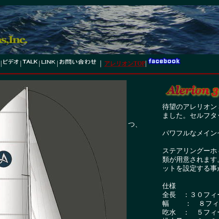
|
|
|
|
｜
|
アレリオンTOP
待望のアレリオン３０
ました。セルフタッキ
つ、
パワフルなメインセー
ステアリングーホィー
類が用意されます。ま
ットを設定する事が
仕様
全長 ：３０フィー
幅 ： ８フィー
吃水 ： ５フィ