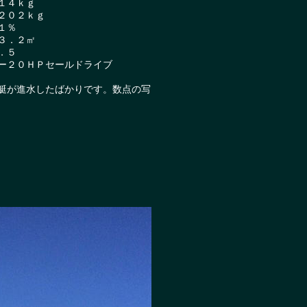
４ｋｇ
０２ｋｇ
１％
．２㎡
．５
０ＨＰセールドライブ
進水したばかりです。数点の写