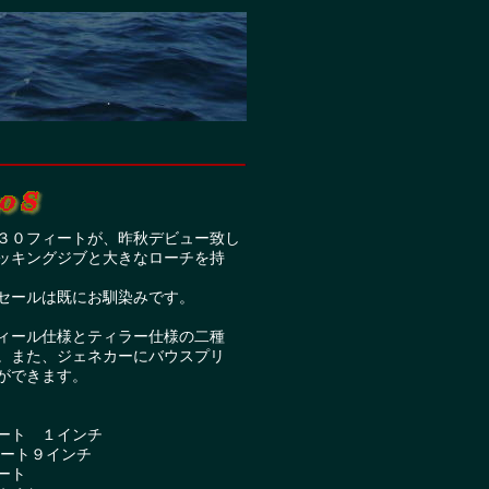
フィートが、昨秋デビュー致し
ングジブと大きなローチを持
ルは既にお馴染みです。
ル仕様とティラー仕様の二種
た、ジェネカーにバウスプリ
できます。
ト １インチ
ト９インチ
ート