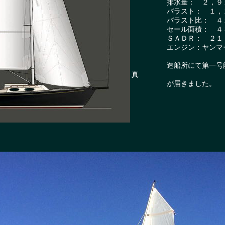
排水量： ２，９１
バラスト： １，２
バラスト比： ４
セール面積： ４３
ＳＡＤＲ： ２１
エンジン：ヤンマー２
造船所にて第一号艇が
真
が届きました。