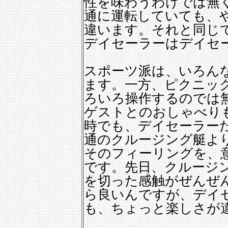
性を味わうわけでは無
通に運転していても、
違います。それと同じ
デイセーラーはデイセ
スポーツ派は、いろん
ます。一方、ピクニッ
ろいろ操作するのでは
ゲストとのおしゃべり
時でも、デイセーラー
通のクルージング艇よ
そのフィーリングを、
です。先日、クルージ
を切った感触がぜんぜ
ら良いんですが、デイ
も、ちょっと楽しさが