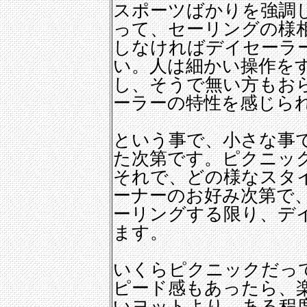
スポーツばかりを強調
って、セーリングの様
しなければデイセーラ
い。人は細かい操作を
し、そうで無い方もお
ーラーの特性を感じら
という事で、小さな事
た次第です。ピクニッ
それで、どの様なスタ
ーナーのお好み次第で
ーリングする限り、デ
ます。
いくらピクニックだっ
ピード感もあったら、
いヨットより、ある程