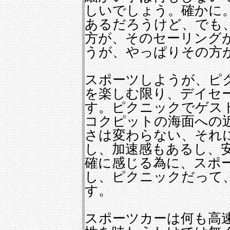
しいでしょう。確かに
あるだろうけど、でも
方が、そのセーリング
うが、やっぱりその方
スポーツしようが、ピ
を楽しむ限り、デイセ
す。ピクニックでゲス
コクピットの海面への
さは変わらない、それ
し、加速感もあるし、
確に感じる為に、スポ
し、ピクニックだって
す。
スポーツカーは何も高