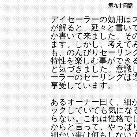
第九十四話
デイセーラーの効用は
が解ると、延々と書い
か書いて来ました。そ
ます。しかし、考えて
も、のんびりセーリン
特性を楽しむ事ができ
と気づきました。意識
ーラーのセーリングは
享受しています。
あるオーナー曰く、細
ックしていても気にな
らない。これは性格で
からと言って、やっぱ
細かい事は何もしない