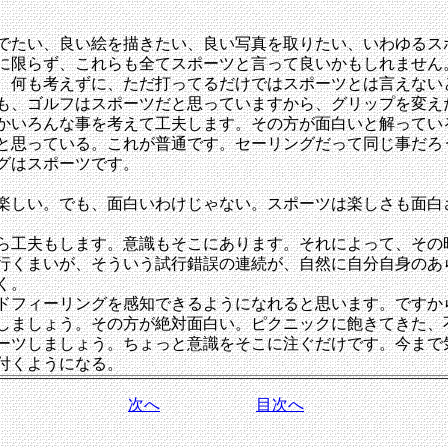
でたい、良い絵を描きたい、良い写真を取りたい、いわゆるス
に限らず、これらも全てスポーツと言って良いかもしれません
、何も考えずに、ただ打ってるだけではスポーツとは言えない
も、ゴルフはスポーツだと思っていますから、グリップを変え
かいろんな事を考えて工夫します。その方が面白いと解ってい
と思っている。これが普通です。セーリングだって同じ事だろ
グはスポーツです。
楽しい。でも、面白いわけじゃない。スポーツは楽しさも面白
ら工夫もします。意識もそこにあります。それによって、その
行くまいが、そういう試行錯誤の連続が、自然に自分自身のあ
く。
ドフィーリングを感知できるようになれると思います。ですか
しましょう。その方が絶対面白い。ピクニックに飽きてきた、
ーツしましょう。ちょっと意識をそこに注ぐだけです。今まで
付くようになる。
次へ
目次へ