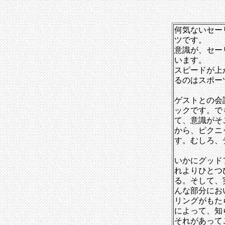
何気ないセー
ツです。
意識が、セー
います。
スピードが上
るのはスポー
ゲストとの会
ックです。で
て、意識がそ
から、ピクニ
す。むしろ、
いかにグッド
れよりひとつ
る。そして、
んな部分にお
リングがもた
によって、知
それがあって