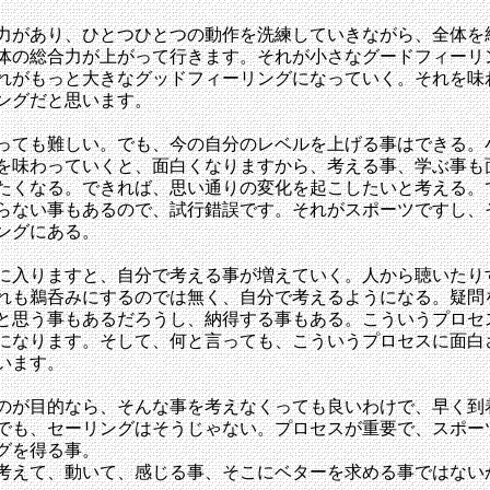
力があり、ひとつひとつの動作を洗練していきながら、全体を
体の総合力が上がって行きます。それが小さなグードフィーリ
れがもっと大きなグッドフィーリングになっていく。それを味
ングだと思います。
っても難しい。でも、今の自分のレベルを上げる事はできる。
を味わっていくと、面白くなりますから、考える事、学ぶ事も
たくなる。できれば、思い通りの変化を起こしたいと考える。
らない事もあるので、試行錯誤です。それがスポーツですし、
ングにある。
に入りますと、自分で考える事が増えていく。人から聴いたり
れも鵜呑みにするのでは無く、自分で考えるようになる。疑問
と思う事もあるだろうし、納得する事もある。こういうプロセ
になります。そして、何と言っても、こういうプロセスに面白
います。
のが目的なら、そんな事を考えなくっても良いわけで、早く到
でも、セーリングはそうじゃない。プロセスが重要で、スポー
グを得る事。
考えて、動いて、感じる事、そこにベターを求める事ではない