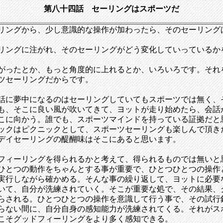
第八十四話 セーリングはスポーツだ
リングから、少し意識的な操作が加わったら、そのセーリング
リングに注がれ、そのセーリングがどう変化していっているか
がったとか、もっと角度的に上れるとか、いろいろです。それ
ツセーリングだからです。
話に夢中になるのはセーリングしていてもスポーツでは無く、
も、そこに良い風が吹いてきて、ヨットが走り始めたら、会話
こに向かう。誰でも、スポーツマインドを持っている証拠だと
ックはピクニックとして、スポーツセーリングも楽しんで頂き
デイセーリングの醍醐味はそこにあると思います。
フィーリングを得られるかと考えて、得られるものでは無いと
ひとつの動作をちゃんとする事が重要で、ひとつひとつの操作
実行しながら確かめる。そんな事の繰り返して、ヨットに必要
いて、自分が洗練されていく。そこが重要な処で、その結果、
らされる。ひとつひとつの操作を意識して行う事で、その試行
らない間に、自分自身の感知能力が洗練されてくる。それがス
こそグッドフィーリングをより多く感知できる。