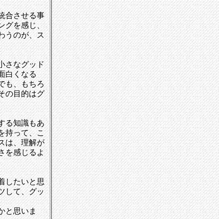
統合させる事
ングを感じ、
わうのが、ス
小さなグッド
面白くなる
でも、もちろ
その目的はグ
する知識もあ
を持って、こ
スは、理解が
さを感じるよ
着したいと思
ツして、グッ
かと思いま