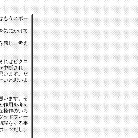
はもうスポー
を気にかけて
を感じ、考え
それはピクニ
が中断され
思います。だ
たいと思いま
思います。そ
と作用を考え
な操作のいろ
グッドフィー
錯誤をする事
ポーツだし、