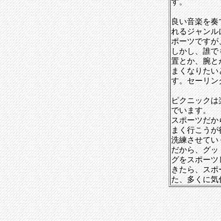
す。
良い音楽を奏
れるジャンル
ポーツですが
しかし、誰で
置とか、腕と
まくなりたい
す。セーリン
ピクニックは
でいます。
スポーツだか
まく行こうが
洗練させてい
だから、グッ
グをスポーツ
きたら、スポ
た、多くに気