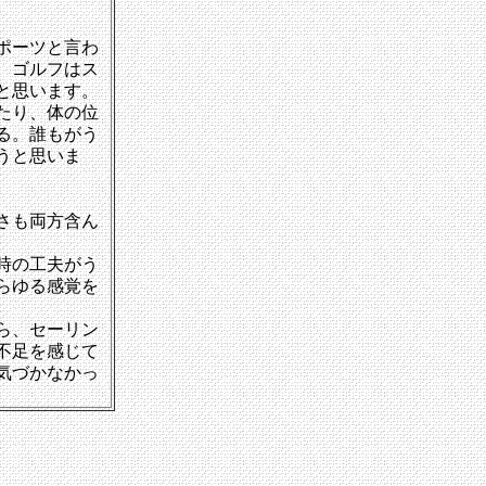
ポーツと言わ
。ゴルフはス
と思います。
たり、体の位
る。誰もがう
うと思いま
さも両方含ん
時の工夫がう
らゆる感覚を
ら、セーリン
不足を感じて
気づかなかっ