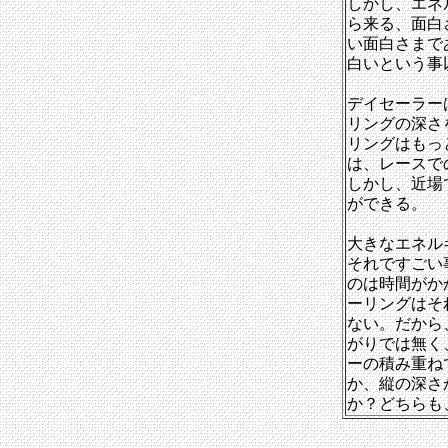
しかし、エネ
ら来る、面白
い面白さまで
白いという事
デイセーラー
リングの深さ
リングはもっ
は、レースで
しかし、近場
ができる。
大きなエネル
それですごい
のは時間がか
ーリングはそ
ない。だから
がりでは無く
ーの積み重ね
か、縦の深さ
か？どちらも