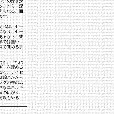
ングの深さか
ックから、深
えられる。面
ます。
それは、セー
になり、セー
あるなら、或
単では無い。
スで進める事
とか。それは
ギーを貯める
なる。デイセ
は殆どかから
ングの横の広
さなエネルギ
横の広がり
何度もやる