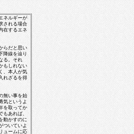
エネルギーが
求される場合
内在するエネ
からだと思い
下降線を辿り
なる。それ
かもしれない
く、本人が気
入れざるを得
の無い事を始
勇気というよ
年を取ってか
でもあれば、
を動かすのに
がついていよ
リュームに応