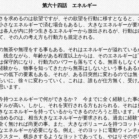
第六十四話 エネルギー
さを求めるのは欲望ですが、その欲望を行動に移すとなると、
小さなエネルギーで済む場合もあるし、大きなエネルギーが要
は各人が内に持つ生きるエネルギーから放出されるが、行動は
て、その人の考え方も行動力も規定される。
の無茶や無理をする事もある。それはエネルギーが溢れている
、残念ながら、年齢がある程度以上からは、そのエネルギーは
は保守的になり、行動力のパワーも落ちてくる。無茶もしなく
経験から、物事を知ってきたから無茶はしないという事もある
ーの低下の要素もある。それが、ある日突然に変わるのでは無
らいに、徐々に変わっていく。これは、誰もが仕方無く、受け
思います。
今持つエネルギーで何ができるか？ 今までに全く経験した事
ドルが高い。しかし、それを実行される方もおられる。それは
きなエネルギーを持っているからできるのだろうと思います。
始めるのは、相当大きなエネルギーが要求される。過去に経験
全く無ければ尚更の事。また、大きなボリュームを持つヨット
なエネルギーが必要になる。例え、そのヨットに電動ウィンチ
ラスター、横歩きするようなヨットであっても、やはりそのボ