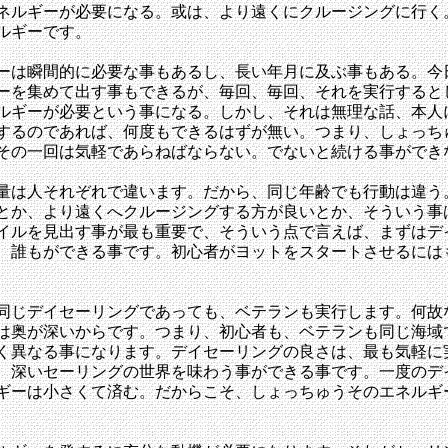
ネルギーが必要になる。或は、より遠くにクルージングに行く
ルギーです。
ーは瞬間的に必要な事もあるし、長い年月に及ぶ事もある。今
ーを集めて出す事もできるが、毎回、毎回、それを実行すると
ルギーが必要という事になる。しかし、それは無理な話、本人
するのであれば、何度もできるはずが無い。つまり、しょっち
その一回は気軽であらねばならない。でないと続ける事ができ
量は人それぞれで違います。だから、同じ年齢でも行動は違う
とか、より遠くへクルージングする方が良いとか、そういう事
イルを見出す事が最も重要で、そういう点で言えば、まずはデ
、誰もができる事です。初心者がヨットをスタートさせるには
同じデイセーリングであっても、ベテランも実行します。何故
は奥が深いからです。つまり、初心者も、ベテランも同じ海域
く異なる事になります。デイセーリングの良さは、最も気軽に
、深いセーリングの世界を味わう事ができる事です。一度のデ
ギーは小さくて済む。だからこそ、しょっちゅうそのエネルギ