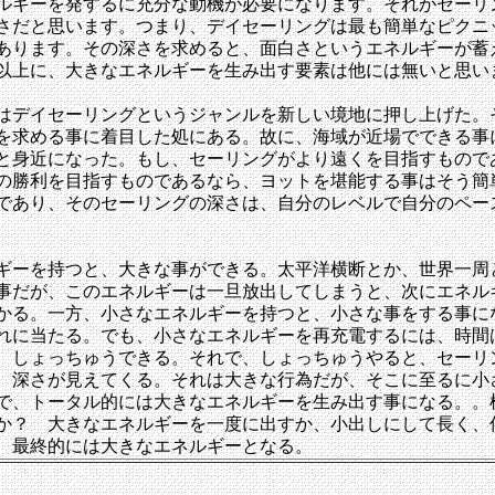
ルギーを発するに充分な動機が必要になります。それがセーリ
さだと思います。つまり、デイセーリングは最も簡単なピクニ
あります。その深さを求めると、面白さというエネルギーが蓄
以上に、大きなエネルギーを生み出す要素は他には無いと思い
はデイセーリングというジャンルを新しい境地に押し上げた。
を求める事に着目した処にある。故に、海域が近場でできる事
と身近になった。もし、セーリングがより遠くを目指すもので
の勝利を目指すものであるなら、ヨットを堪能する事はそう簡
であり、そのセーリングの深さは、自分のレベルで自分のペー
ギーを持つと、大きな事ができる。太平洋横断とか、世界一周
事だが、このエネルギーは一旦放出してしまうと、次にエネル
かる。一方、小さなエネルギーを持つと、小さな事をする事に
れに当たる。でも、小さなエネルギーを再充電するには、時間
、しょっちゅうできる。それで、しょっちゅうやると、セーリ
、深さが見えてくる。それは大きな行為だが、そこに至るに小
で、トータル的には大きなエネルギーを生み出す事になる。。
か？ 大きなエネルギーを一度に出すか、小出しにして長く、
、最終的には大きなエネルギーとなる。