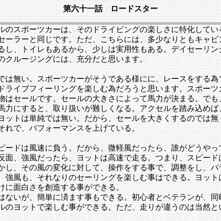
第六十一話 ロードスター
ルのスポーツカーは、そのドライビングの楽しさに特化してい
セーラーと同じです。ただ、こちらには、多少なりともキャビ
るし、トイレもあるから、少しは実用性もある。デイセーリン
のクルージングには、充分だと思います。
では無い。スポーツカーがそうである様にに、レースをする為
ドライブフィーリングを楽しむ為だろうと思います。スポーツ
物はセールです。セールの大きさによって馬力が決まる。でも
馬力にすると、取り扱いが難しくなる。アクセルを踏み込めば
ヨットは単純では無い。だから、セールを大きくするのでは無
それで、パフォーマンスを上げている。
ピードは風速に負う。だから、微軽風だったら、誰がどうやっ
反面、強風だったら、ヨットは高速で走る。つまり、スピード
かし、その風の変化に対して、操作をする事で、調整をし、バ
、強風も、それなりのセーリングを楽しむ事はできる。ヨット
けに面白さを創造する事ができる。
はないが、簡単に済ます事もできる。初心者とベテランが、同
ルのヨットで楽しむ事ができる。ただ、走りが違うのは当然と