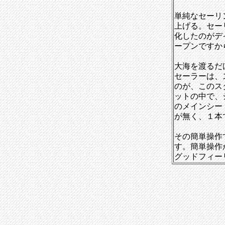
単純なセーリ
上げる。セー
化したのがデ
ープンですか
大海を渡るだ
セーラーは、
のが、このス
ットの中で、
のメインシー
が無く、１本
その簡単操作
す。簡単操作
グッドフィー