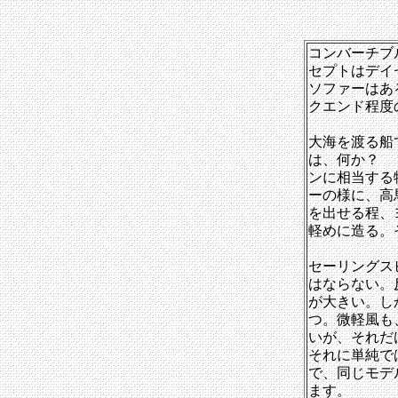
コンバーチブ
セプトはデイ
ソファーはあ
クエンド程度
大海を渡る船
は、何か？ 
ンに相当する
ーの様に、高
を出せる程、
軽めに造る。
セーリングス
はならない。
が大きい。し
つ。微軽風も
いが、それだ
それに単純で
で、同じモデ
ます。