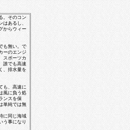
る。そのコン
ンはあるし、
グからウィー
でも無い。で
カーのエンジ
、スポーツカ
、誰でも高速
く、排水量を
ても、高速に
は風に負う処
ランスを保
は単純では無
時に同じ海域
いう事になり