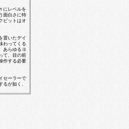
々にレベルを
う面白さに特
クピットはオ
を置いたデイ
味わってくる
、あらゆるヨ
って、目の前
操作する必要
イセーラーで
するが如く、