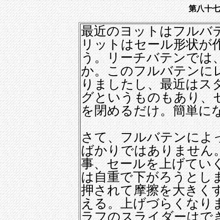
第八十七
最近のヨットはフルバ
リットはセール形状が
う。リーチバテンでは
か。このフルバテンに
りましたし、最近はス
グというものもあり、
を閉めるだけ。簡単に
さて、フルバテンによ
ばかりではありません
事、セールを上げてい
は自重で下がろうとし
押されて摩擦を大きく
える。上げづらくなり
ラフのスライダーはで