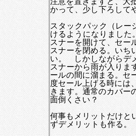
注意を置きますと、大
かって、少し下ろして
スタックパック（レー
けるようになりました
スナーを開けて、セー
スナーを閉める。いち
い。 しかしながらデ
スナーから雨が入りま
ールの間に溜まる。セ
度セール上げる時には
きます。通常のカバー
面倒くさい？
何事もメリットだけと
ずデメリットも作る。