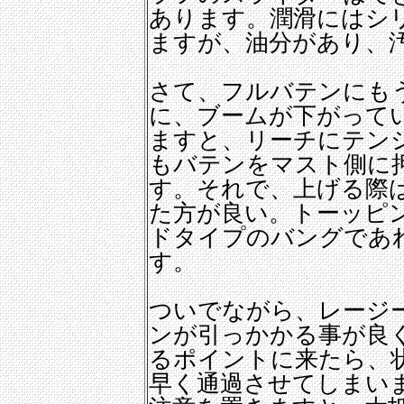
あります。潤滑にはシリ
ますが、油分があり、
さて、フルバテンにも
に、ブームが下がって
ますと、リーチにテン
もバテンをマスト側に
す。それで、上げる際
た方が良い。トーッピ
ドタイプのバングであ
す。
ついでながら、レージ
ンが引っかかる事が良
るポイントに来たら、
早く通過させてしまい