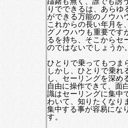
躊躇も無く、誰でも誘
りでできるは、あらゆ
ができる万能のノウハ
これからの長い年月を
グノウハウも重要です
るを持ち、そこからセ
のではないでしょうか
ひとりで乗ってもつま
しかし、ひとりで乗れ
し、セーリングを深め
自由に操作できて、面
識はセーリングに集中
わいて、知りたくなり
集中する事が容易にな
す。