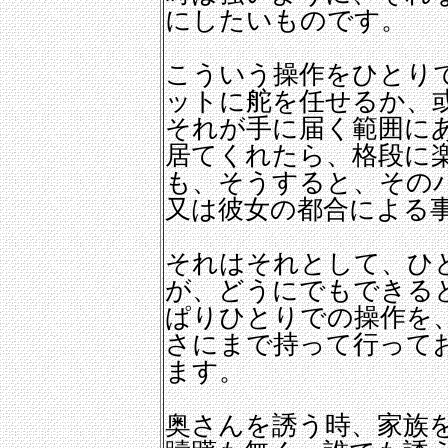
にしたいものです。
こういう操作をひとり
ットに舵を任せるか、
それが手に届く範囲に
居てくれたら、格段に
も、そうすると、その
又は彼女の都合による
それはそれとして、ひ
が、どうにでもできる
ぱりひとりでの操作を
さにまで持って行って
ます。
奥さんを誘う時、家族