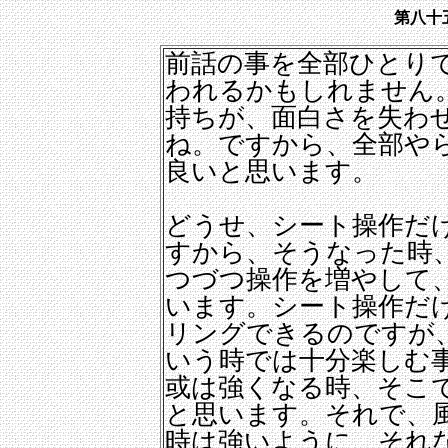
第八十
前話の事を全部ひとり
われるかもしれません
持ちが、面白さを失わ
ね。ですから、全部や
良いと思います。
どうせ、シート操作だ
すから、そうなった時
つづつ操作を増やして
います。シート操作だ
リングできるのですが
いう時では十分楽しむ
或は強くなる時、そこ
と思います。それで、
時は強いように、それ