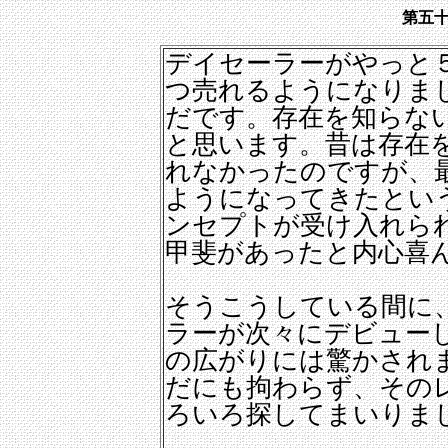
第五
デイセーラーがやっと
つ売れるようになりま
だです。存在を知らな
と思います。昔は存在
れなかったのですが、
ようになってきたとい
ンセプトが受け入れら
甲斐があったと内心喜
そうこうしている間に
ラーが次々にデビュー
の広がりには驚かされ
だにも拘わらず、その
ろいろ探してまいりま