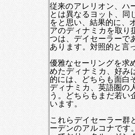
従来のアレリオン、ハ
とは異なるヨット、同
をと思い、結果的に、
アのディナミカを取り
つは、デイセーラーで
あります。対照的と言
優雅なセーリングを求
めたディナミカ、好み
的には、どちらも面白
ディナミカ、英語圏の
う。どちらもまだ若い
います。
これらデイセーラー群
ーデンのアルコナです