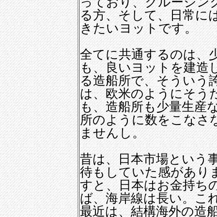
っており、クルージン
る方、そして、日常に
きたいヨットです。
全てに共通するのは、
も、良いヨットを建造
る造船所で、そういう
は、欧米のようにそう
も、造船所も少量生産
所のように数をこなさ
ませんし。
昔は、日本市場という
待もしていた感があり
すと、日本はお金持ち
ば、海岸線は長い。こ
最近は、結構海外の造