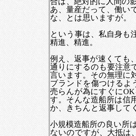
合は、絶対的に人間の
あ、量産だって、働い
な、とは思いますが。
という事は、私自身も
精進、精進。
例え、返事が速くても
通りにするのも要注意
言います。その無理に
ブランドを傷つけるよ
売らんが為にすぐにO
す。そんな造船所は信
か、きちんと返事して
小規模造船所の良い所
ないのですが、大抵は