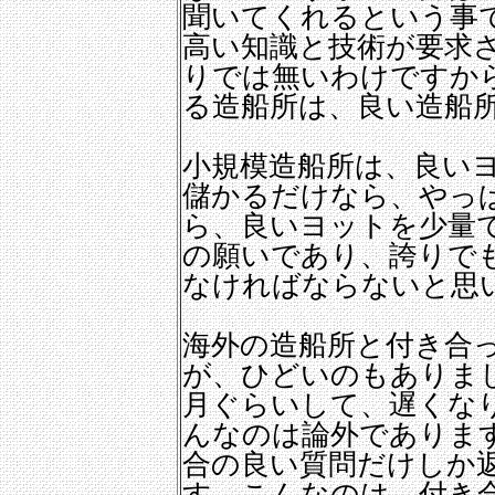
聞いてくれるという事
高い知識と技術が要求
りでは無いわけですか
る造船所は、良い造船
小規模造船所は、良い
儲かるだけなら、やっ
ら、良いヨットを少量
の願いであり、誇りで
なければならないと思
海外の造船所と付き合
が、ひどいのもありま
月ぐらいして、遅くな
んなのは論外でありま
合の良い質問だけしか
す。こんなのは、付き