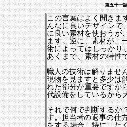
第五十一
この言葉はよく聞きま
んなに良いデザインで
に良い素材を使おうが
ます。逆に、素材が、
術によってはしっかり
あくまで、素材の特性
職人の技術は解りませ
現物を見ますと多少は
れた部分が重要ですか
代設備をしているから
それで何で判断するか
す。担当者の返事の仕
をする場合、特に、た