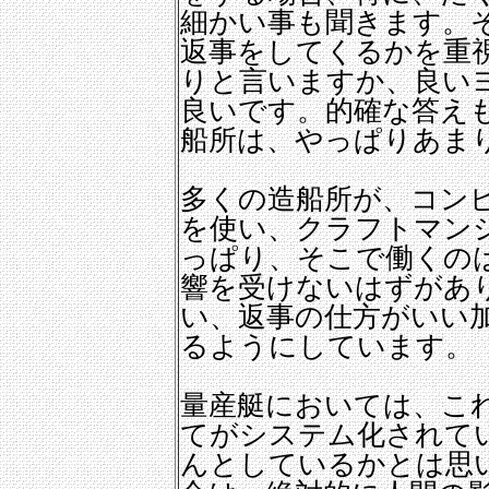
細かい事も聞きます。
返事をしてくるかを重
りと言いますか、良い
良いです。的確な答え
船所は、やっぱりあま
多くの造船所が、コン
を使い、クラフトマン
っぱり、そこで働くの
響を受けないはずがあ
い、返事の仕方がいい
るようにしています。
量産艇においては、こ
てがシステム化されて
んとしているかとは思