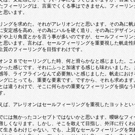
たフィーリングは、言葉でくくる事はできません。フィーリン
と思います。
リングを求めた。それがアレリオンだと思います。その為に帆
に安定感を高め、その為にハルを硬く造り、その為にデザイン
ドや上り角度とかを言う事が多いのですが、セールフィーリン
と思います。言わば、セールフィーリングを重要視した帆走性
上質のフィーリングを目指すわけです。
オン２８でセーリングした時、何と滑らかなと感じました。こ
かった感じです。それにふっと加速する感じも味わいました。
感等、ライフラインなんて必要無いと感じました。帆走におけ
ングにとっても、重要な要素です。ですから、それも求めます
とは違うわけで、そこに何らかの重要なフィーリングを損なう
す。
えば、アレリオンはセールフィーリングを重視したヨットとい
でには無かったコンセプトではないかと思います。曖昧なフィ
難しくなります。しかし、そこを敢えて目指し、外洋に行くわ
て生きるわけじゃない。でも、上質なセールフィーリングを気