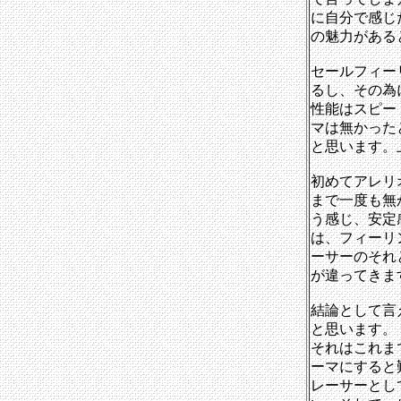
に自分で感じ
の魅力がある
セールフィー
るし、その為
性能はスピー
マは無かった
と思います。
初めてアレリ
まで一度も無
う感じ、安定
は、フィーリ
ーサーのそれ
が違ってきま
結論として言
と思います。
それはこれま
ーマにすると
レーサーとし