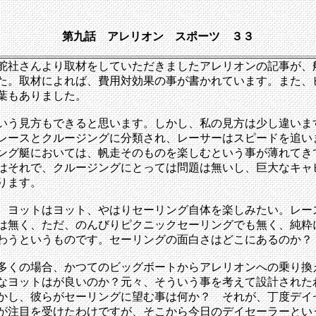
第九話 アレリオン スポーツ ３３
舵社さんより取材をしていただきましたアレリオンの記事が、
た。取材によれば、費用対効果の事が書かれています。また、
葉もありました。
いう見方もできると思います。しかし、私の見方は少し違いま
レースとクルージングに分類され、レーサーはスピードを追い
ング艇においては、帆走そのものを楽しむという事が薄れてき
はそれで、クルージングにとっては問題は無いし、巨大なキャ
ります。
、ヨットはヨット、やはりセーリング自体を楽しみたい。レー
は無く、ただ、のんびりピクニックセーリングでも無く、純粋
わうというものです。セーリングの面白さはどこにあるのか？
多くの場合、かつてのビッグボートからアレリオンへの乗り換
なヨットはが良いのか？元々、そういう事を考えて設計された
かし、彼らがセーリングに望む事は何か？ それが、丁度デイ
が注目を受けたわけですが、そこから今日のデイセーラーとい