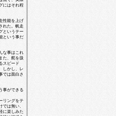
グにはそれ程
走性能を上げ
された。帆走
グというテー
能という事だ
んな事はこれ
また、舵を扱
るスピード
。しかし、レ
事では面白さ
う事ができる
ーリングをテ
けでは無い、
軽に楽しみた