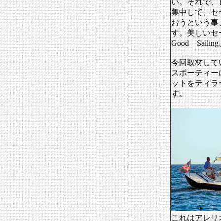
い。それで、
集中して、セ
おうという事
す。美しいセ
Good Saili
今回取材して
スポーティー
ットをティラ
す。
これはアレリ