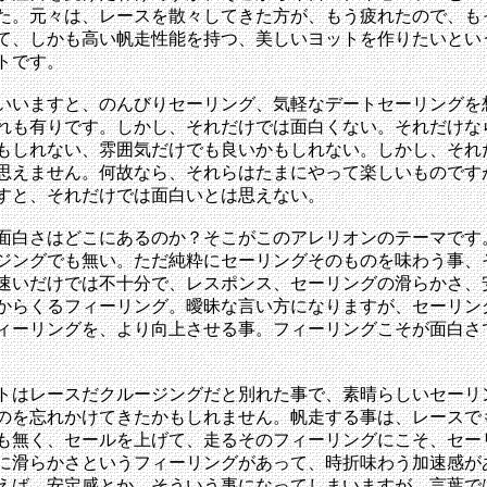
た。元々は、レースを散々してきた方が、もう疲れたので、も
て、しかも高い帆走性能を持つ、美しいヨットを作りたいとい
トです。
いいますと、のんびりセーリング、気軽なデートセーリングを
れも有りです。しかし、それだけでは面白くない。それだけな
もしれない、雰囲気だけでも良いかもしれない。しかし、それ
思えません。何故なら、それらはたまにやって楽しいものです
すと、それだけでは面白いとは思えない。
面白さはどこにあるのか？そこがこのアレリオンのテーマです
ジングでも無い。ただ純粋にセーリングそのものを味わう事、
速いだけでは不十分で、レスポンス、セーリングの滑らかさ、
からくるフィーリング。曖昧な言い方になりますが、セーリン
ィーリングを、より向上させる事。フィーリングこそが面白さ
トはレースだクルージングだと別れた事で、素晴らしいセーリ
のを忘れかけてきたかもしれません。帆走する事は、レースで
も無く、セールを上げて、走るそのフィーリングにこそ、セー
に滑らかさというフィーリングがあって、時折味わう加速感が
えば、安定感とか、そういう事になってしまいますが、言葉で