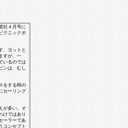
舵社４月号に
ピクニックボ
す。ヨットと
ますが、一
ているのでは
ビンは、むし
スをする時の
にセーリング
えが多い。そ
わけではあり
セーラーであ
うコンセプト