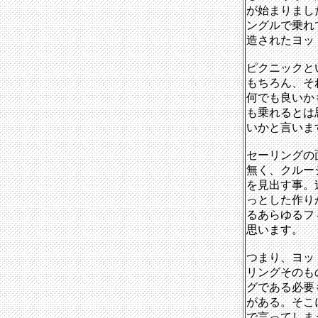
が始まりまし
ングルで乗れ
造されたヨッ
ピクニックと
もちろん、そ
何でも良いか
も乗れるとは
いかと言いま
セーリングの
無く、クルー
を見出す事。
っとした作り
るあらゆるフ
思います。
つまり、ヨッ
リングそのも
グである必要
がある。そこ
で言ってしま