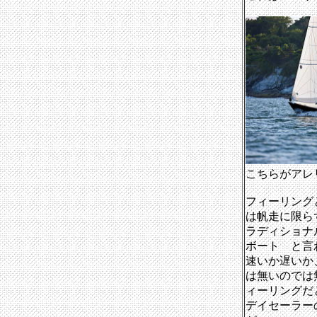
こちらがアレ
フィーリング
は帆走に限ら
ラディショナ
ボート と言
速いか遅いか
は無いのでは
ィーリングだ
デイセーラー