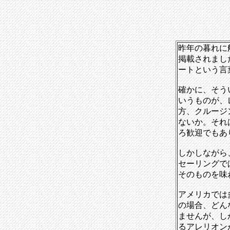
昨年の暮れに
掲載されまし
ートという言
確かに、そう
いうものが、
方、クルージ
ないか。それ
ろ歓迎でもあ
しかしながら
セーリングで
そのものを味
アメリカでは
の場合、どん
ませんが、し
るアレリオン