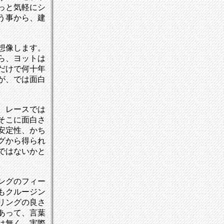
っと気軽にシ
う事から、建
想像します。
ら、ヨットは
だけで何十年
が、では面白
。レースでは
そこに面白さ
安定性、かち
グから得られ
ではないかと
ングのフィー
もクルージン
リングの良さ
あって、言葉
は無く、実際