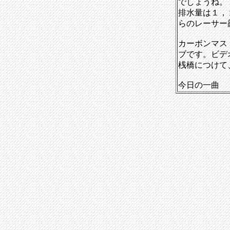
でしょうね。
排水量は１，
らのレーサー
カーボンマス
ブです。ビデ
桟橋につけて
今日の一曲