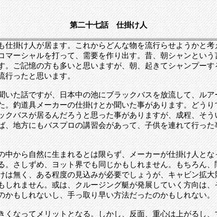
第二十七話 仕掛け人
も仕掛け人が居ます。これからどんな物を流行らせようかと考
コマーシャルを打って、需要を作り出す。昔、朝シャンという
す。ご記憶の方も多いと思いますが、朝、起きてシャンプーす
流行ったと思います。
聞いた話ですが、日本中の池にブラックバスを放流して、ルア
た。釣道具メーカーの仕掛けとか聞いた事があります。どうり
ックバスが居るんだろうと思った事がありますが、成程、そう
ば、地方にもバスプロの講習会があって、子供を連れて行った
の中から自然に生まれるとは限らず、メーカーが仕掛け人とな
る。さしずめ、ヨット界でも同じかもしれません。もちろん、
けは無く、ある程度の見込みが必要でしょうが、キャビン拡大
もしれません。或は、クルージング艇が発展していく方向は、
のかもしれないし、手っ取り早い方法だったのかもしれない。
きくなってメリットとなる。しかし、反面、重心は上がるし、