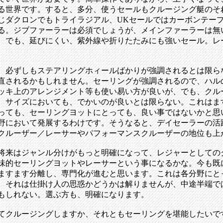
る世界です。すると、多分、使うセールもクルージング艇のそ
じダクロンでもトライラジアル、UKセールではカーボンテー
る。ジブファーラーは必須でしょうが、メインファーラーは無
、でも、延びにくい、紫外線や折りたたみにも強いセール。レ
、必ずしもステアリングホィールばかりが強調されるとは限ら
直されるかもしれません。セーリングが強調されるので、ハル
ッキ上のアレンジメント等も使い易い方が良いが、でも、クル
、サイズにおいても、でかいのが良いとは限らない。これはま
っても、セーリングヨットにとっても、良い事ではないかと思
野において発展するわけです。そうなると、デイセーラーの活
クルーザー／レーサーやパフォーマンスクルーザーの地位も上
将来はジャンル分けがもっと明確になって、レジャーとしての
味的セーリングヨットやレーサーという事になるかな。今も既
ますます分離し、専門化が進むと思います。これは各分野にと
。それは仕掛け人の思惑かどうかは解りませんが、中途半端で
もしれない。選ぶ方も、明確になります。
てクルージングしますか、それともセーリングを堪能したいで