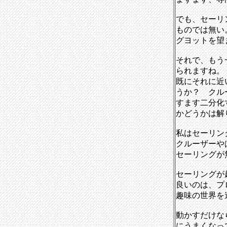
でも、セーリ
ものでは無い
グヨットを望
それで、もう
られますね。
既にそれに近
うか？ クル
すます二分化
かどうかは解
私はセーリン
クルーザーや
セーリングが
セーリングが
良いのは、プ
趣味の世界を
動かすだけな
にうまくなっ