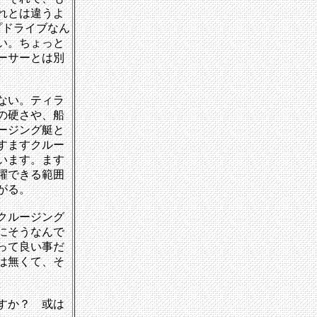
れとは違うよ
プドライブなん
い。ちょっと
ーサーとは別
ない。ティラ
の硬さや、船
ージング艇と
すますクルー
います。ます
躍できる範囲
がる。
クルージング
にそうなんで
って良い事だ
は無くて、そ
すか？ 或は