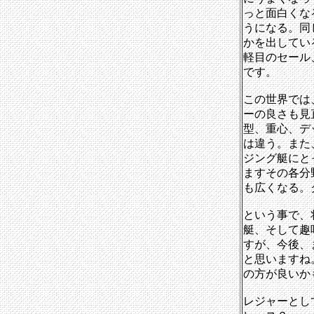
っと面白くな
うになる。同
かを出してい
軽目のセール
です。
この世界では
ーの良さも見
型、重心、デ
は違う。また
ジング艇にと
ますその各分
も広くなる。
という事で、
艇、そして趣
すが、今後、
と思いますね
の方が良いか
レジャーとし