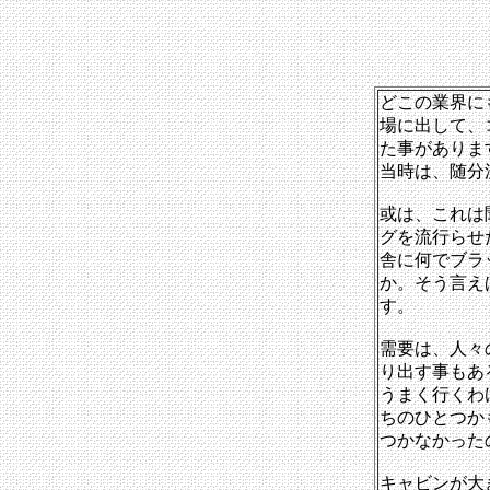
どこの業界に
場に出して、
た事がありま
当時は、随分
或は、これは
グを流行らせ
舎に何でブラ
か。そう言え
す。
需要は、人々
り出す事もあ
うまく行くわ
ちのひとつか
つかなかった
キャビンが大