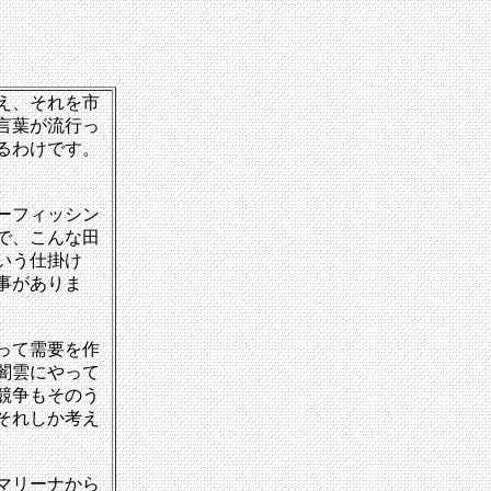
え、それを市
言葉が流行っ
るわけです。
ーフィッシン
で、こんな田
いう仕掛け
事がありま
って需要を作
闇雲にやって
競争もそのう
それしか考え
マリーナから