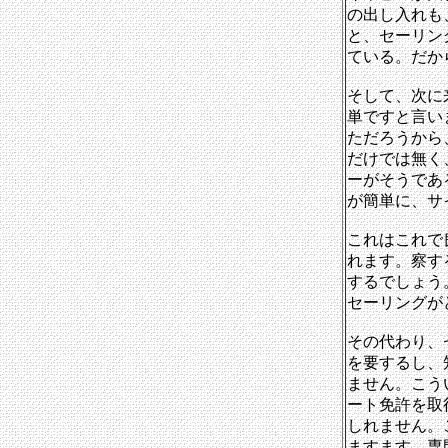
の出し入れも
と、セーリン
ている。だか
そして、次に
単ですと言い
ただろうから
だけでは無く
ーがそうであ
が簡単に、サ
これはこれで
れます。察す
するでしょう
セーリングが
その代わり、
を要するし、
ません。こう
ート免許を取
しれません。
ますます、専