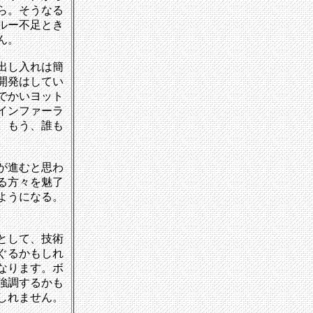
ら。そうなる
ルー不足とき
ん。
出し入れは簡
開発はしてい
でかいヨット
インファーラ
、もう、誰も
が進むと思わ
る方々を魅了
ようになる。
として、技術
ぐるかもしれ
なります。ボ
強調するかも
しれません。