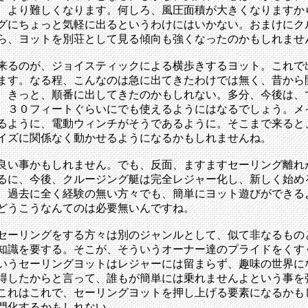
、より難しくなります。何しろ、風圧面積が大きくなりますか
グにちょっと気軽に出るというわけにはいかない。おまけにク
ら、ヨットを別荘として見る傾向も強くなったのかもしれませ
来るのが、ジョイスティックによる横歩きするヨット。これで
ます。なる程、こんなのは急に出てきたわけでは無く、昔から
、きっと、順番に出してきたのかもしれない。多分、今後は、
、３０フィートぐらいにでも使えるようにはなるでしょう。メ
るように、電動ウィンチがそうであるように。そこまで来ると
イズに関係なく動かせるようになるかもしれませんね。
良い事かもしれません。でも、反面、ますますセーリング離れ
るに、今後、クルージング艇は完全レジャー化し、新しく始め
。過去に全く経験の無い方々でも、簡単にヨット遊びができる
どうこうなんてのは必要無いんですね。
セーリングをする方々は別のジャンルとして、似て非なるもの
知識を要する。そこが、そういうオーナー達のプライドをくす
いうセーリングヨットはレジャーには留まらず、趣味の世界に
得したからと言って、誰もが簡単には乗れませんよという事を
これはこれで、セーリングヨットを押し上げる要素になるかも
門化するかもしれない。