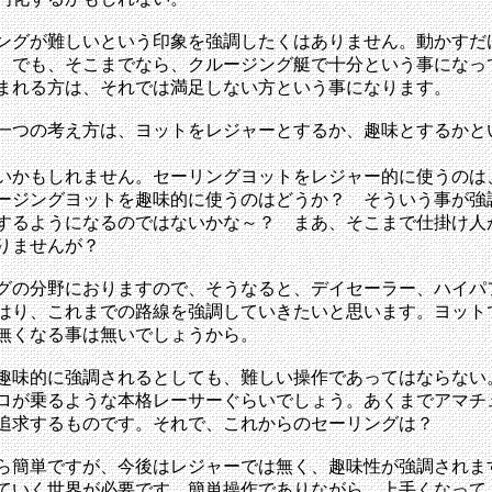
ングが難しいという印象を強調したくはありません。動かすだ
。でも、そこまでなら、クルージング艇で十分という事になっ
まれる方は、それでは満足しない方という事になります。
一つの考え方は、ヨットをレジャーとするか、趣味とするかと
いかもしれません。セーリングヨットをレジャー的に使うのは
ージングヨットを趣味的に使うのはどうか？ そういう事が強
するようになるのではないかな～？ まあ、そこまで仕掛け人
りませんが？
グの分野におりますので、そうなると、デイセーラー、ハイパ
はり、これまでの路線を強調していきたいと思います。ヨット
無くなる事は無いでしょうから。
趣味的に強調されるとしても、難しい操作であってはならない
ロが乗るような本格レーサーぐらいでしょう。あくまでアマチ
追求するものです。それで、これからのセーリングは？
ら簡単ですが、今後はレジャーでは無く、趣味性が強調されま
ていく世界が必要です。簡単操作でありながら、上手くなって