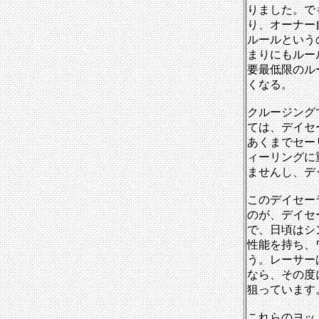
りました。で
り、オーナー
ルールという
まりにもルー
要最低限のル
くなる。
クルージング
ては、デイセ
あくまでセー
ィーリングに
ませんし、デ
このデイセー
のが、デイセ
で、日頃はシ
性能を持ち、
う。レーサー
なら、その度
狙っています
これらのヨッ