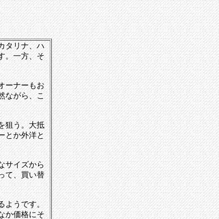
カタリナ、ハ
す。一方、そ
オーナーもお
然ながら、こ
を狙う。大抵
ーとか外洋と
なサイズから
って、買い替
るようです。
なか価格にそ