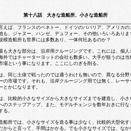
第十八話 大きな造船所、小さな造船所
言えば、フランスのベネトー、ドイツのババリア、アメリカの
他も、ジャヌー、ハンゼ、デュフォー、その他いろいろありま
規模造船所も世界には多数あり、一体何社あるのか？
最も大きな部分は、沿岸用クルージングです。これには、個人
海外ではチャーターヨットの会社も数多い。大手が狙うのは当
市場という事になります。ここにしのぎを削る。
は、同じ土俵で戦ったのでは適うわけも無いので、異なる分野
ーの市場です。それも、沿岸クルージング用では無く、レーサ
ーとかになります。
は、比較的小さなサイズから大きなサイズまでを建造し、小さ
へのステップアップ、また、モデルチェンジを数年おきに行な
する。
造船所では、小さなサイズを造る事は少なく、比較的大型化す
だからと言って、手間はかかる。でも小さなサイズでは、なか