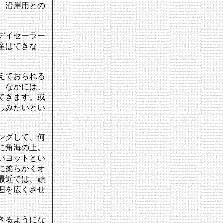
、沿岸用との
デイセーラー
産はできな
えておられる
、なかには、
てきます。或
しみたいとい
ングして、何
に角海の上。
いヨットとい
に柔らかくオ
最近では、頑
囲を広くさせ
きるようにな