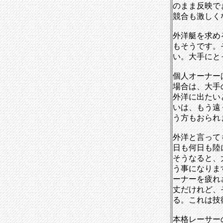
のまま反映で
競合も激しく
外洋艇を求め
もそうです。
い。大手にと
個人オーナー
場合は、大手
外洋に出たい
いは、もう遠
う方もおられ
外洋と言って
日も何日も陸
そうなると、
う事になりま
ーナーを疲れ
丈だけれど、
る。これは技
本格レーサー