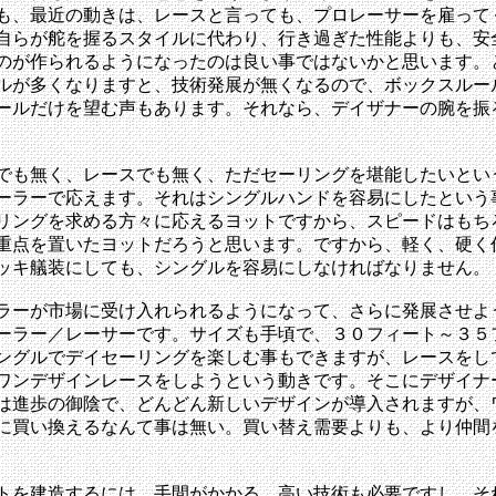
も、最近の動きは、レースと言っても、プロレーサーを雇って
自らが舵を握るスタイルに代わり、行き過ぎた性能よりも、安
のが作られるようになったのは良い事ではないかと思います。
ルが多くなりますと、技術発展が無くなるので、ボックスルー
ールだけを望む声もあります。それなら、デイザナーの腕を振
でも無く、レースでも無く、ただセーリングを堪能したいとい
ーラーで応えます。それはシングルハンドを容易にしたという
リングを求める方々に応えるヨットですから、スピードはもち
重点を置いたヨットだろうと思います。ですから、軽く、硬く
ッキ艤装にしても、シングルを容易にしなければなりません。
ラーが市場に受け入れられるようになって、さらに発展させよ
ーラー／レーサーです。サイズも手頃で、３０フィート～３５
ングルでデイセーリングを楽しむ事もできますが、レースをし
ワンデザインレースをしようという動きです。そこにデザイナ
は進歩の御陰で、どんどん新しいデザインが導入されますが、
に買い換えるなんて事は無い。買い替え需要よりも、より仲間
。
トを建造するには、手間がかかる。高い技術も必要ですし、そ