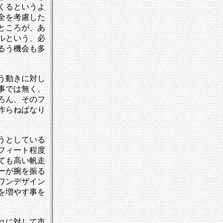
くるというよ
全を考慮した
ところが、あ
ルという、必
るう機会も多
う動きに対し
事では無く、
ろん、そのフ
作らねばなり
うとしている
フィート程度
ても高い帆走
ーが腕を振る
ワンデザイン
を増やす事を
れに対して市