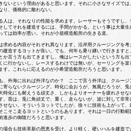
きないという理由があると思います。それに小さなサイズでは
なり、価格的に敵わない。
る人は、それなりの性能を求めます。レーサーもそうですし、
そしてそれを建造するには、手間がかかる。という事は大量生
っては効率が悪い。それが小規模造船所の生きる道。
は求める内容がそれぞれ異なります。沿岸用クルージングを考
の建造するヨットが良い。でも、何年も乗り継いで行きますと
とか言う方も出てきますし、俺はレースがしたいという方も出
くに行かないし、レースするわけでは無いが、セーリングを楽
ます。これらに応えるのが小希望造船所だろうと思います。
も、外海に出れば外洋なのか？ ここで言う外洋は、クルージ
に寄らないクルージング。時化に会おうが、無風だろうが、兎
大時化にも耐えうる頑丈さ、しかもよりオーナーを疲れさせな
す。昔は、兎に角頑丈で、重く、走らないが、波に対して非常
させない。そういうヨットでしたが、徐々に技術も上がって、
そこそこ走るヨットというのもあります。それは一日の行動範
術進歩の御陰だろうと思います。
の場合も技術革新の恩恵を受け、より軽く、硬いハルを建造で