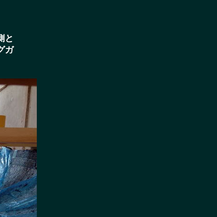
側と
グガ
。